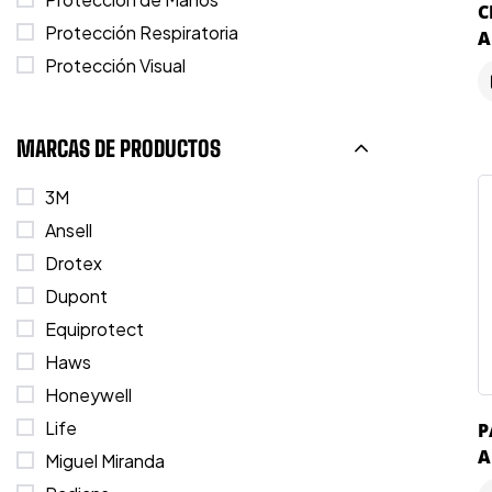
C
Protección Respiratoria
A
Protección Visual
MARCAS DE PRODUCTOS
3M
Ansell
Drotex
Dupont
Equiprotect
Haws
Honeywell
Life
P
A
Miguel Miranda