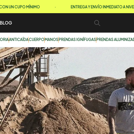
UPO MÍNIMO
·
ENTREGA Y ENVÍO INMEDIATO A NIVEL NACION
BLOG
TORIA
ANTICAÍDA
CUERPO
MANOS
PRENDAS IGNÍFUGAS
PRENDAS ALUMINIZA