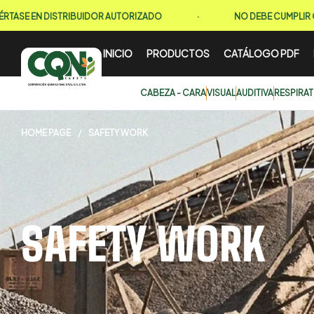
 DISTRIBUIDOR AUTORIZADO
·
NO DEBE CUMPLIR CON UN C
INICIO
PRODUCTOS
CATÁLOGO PDF
CABEZA - CARA
VISUAL
AUDITIVA
RESPIRA
HOME PAGE
/
SAFETY WORK
SAFETY WORK