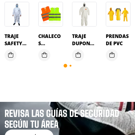
TRAJE
CHALECO
TRAJE
PRENDAS
SAFETY
S
DUPONT
DE PVC
WORK
REFLECTI
SL
DESECHA
VOS
BLE SW 5-
6
REVISA LAS GUÍAS DE SEGURIDAD
SEGÚN TU ÁREA