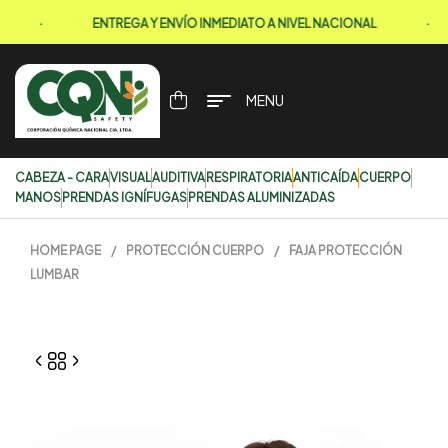
·
ENTREGA Y ENVÍO INMEDIATO A NIVEL NACIONAL
·
MENU
CABEZA - CARA
VISUAL
AUDITIVA
RESPIRATORIA
ANTICAÍDA
CUERPO
MANOS
PRENDAS IGNÍFUGAS
PRENDAS ALUMINIZADAS
HOME PAGE
/
PROTECCIÓN CUERPO
/
FAJA PROTECCIÓN
LUMBAR