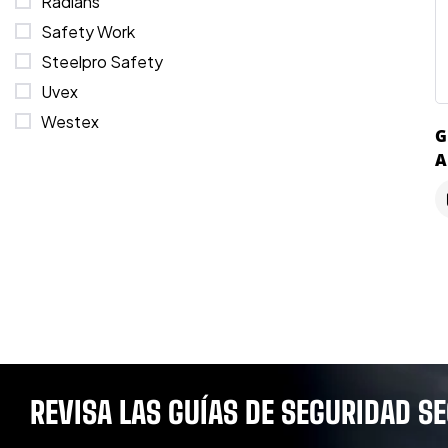
Radians
Safety Work
Steelpro Safety
Uvex
Westex
G
A
R
K
REVISA LAS GUÍAS DE SEGURIDAD S