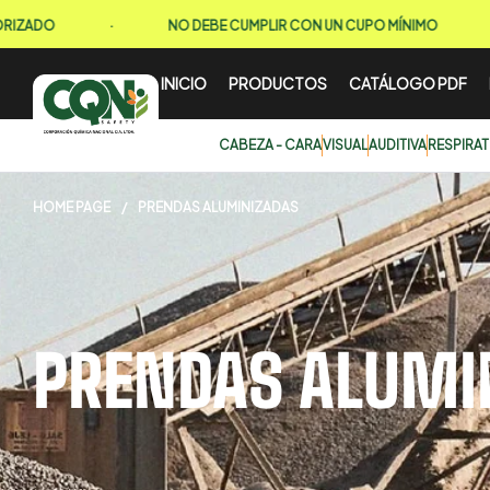
·
NO DEBE CUMPLIR CON UN CUPO MÍNIMO
·
INICIO
PRODUCTOS
CATÁLOGO PDF
CABEZA - CARA
VISUAL
AUDITIVA
RESPIRA
HOME PAGE
/
PRENDAS ALUMINIZADAS
PRENDAS ALUMI