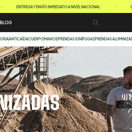
ENTREGA Y ENVÍO INMEDIATO A NIVEL NACIONAL
·
CONVIÉRT
BLOG
TORIA
ANTICAÍDA
CUERPO
MANOS
PRENDAS IGNÍFUGAS
PRENDAS ALUMINIZA
NIZADAS