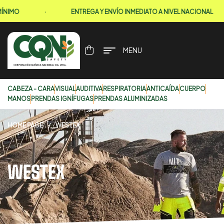
IMO
·
ENTREGA Y ENVÍO INMEDIATO A NIVEL NACIONAL
MENU
CABEZA - CARA
VISUAL
AUDITIVA
RESPIRATORIA
ANTICAÍDA
CUERPO
MANOS
PRENDAS IGNÍFUGAS
PRENDAS ALUMINIZADAS
HOME PAGE
/
WESTEX
WESTEX