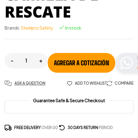
RESCATE
Brands:
Steelpro Safety
In stock
-
+
AGREGAR A COTIZACIÓN
ASK A QUESTION
ADD TO WISHLIST
COMPARE
Guarantee Safe & Secure Checkout
FREE DELIVERY
OVER 00
30 DAYS RETURN
PERIOD