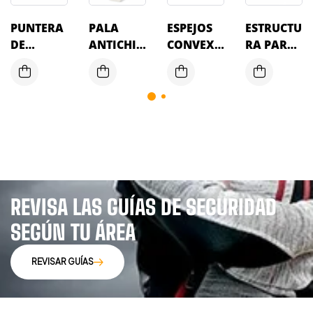
PUNTERA
PALA
ESPEJOS
ESTRUCTU
DE
ANTICHIS
CONVEXO
RA PARA
COMPOSI
PA
S
MANGA
TE PARA
DE
VISITANT
VIENTO
E
REVISA LAS GUÍAS DE SEGURIDAD
SEGÚN TU ÁREA
REVISAR GUÍAS